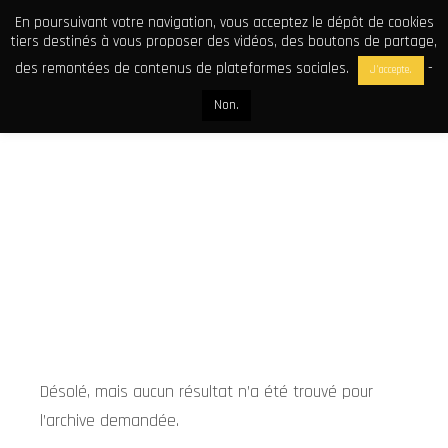
En poursuivant votre navigation, vous acceptez le dépôt de cookies
tiers destinés à vous proposer des vidéos, des boutons de partage,
des remontées de contenus de plateformes sociales.
-
J'accepte.
Non.
ARCHIVES DE BLOG
Désolé, mais aucun résultat n’a été trouvé pour
l’archive demandée.