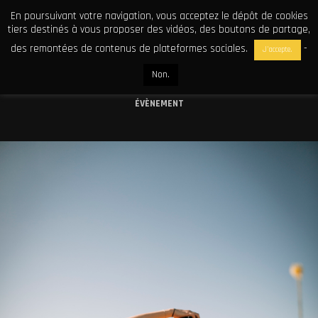
En poursuivant votre navigation, vous acceptez le dépôt de cookies
tiers destinés à vous proposer des vidéos, des boutons de partage,
des remontées de contenus de plateformes sociales.
-
J'accepte.
Non.
TOUT
FOOD
GALA
MARIAGE
PORTRAIT
ÉVÈNEMENT